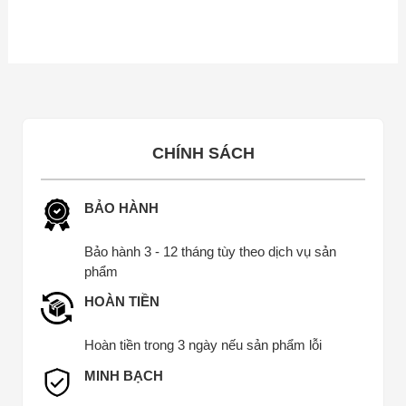
này
2.900.000 ₫
có
nhiều
biến
thể.
Các
tùy
CHÍNH SÁCH
chọn
có
thể
BẢO HÀNH
được
chọn
Bảo hành 3 - 12 tháng tùy theo dịch vụ sản
phẩm
trên
trang
HOÀN TIỀN
sản
phẩm
Hoàn tiền trong 3 ngày nếu sản phẩm lỗi
MINH BẠCH