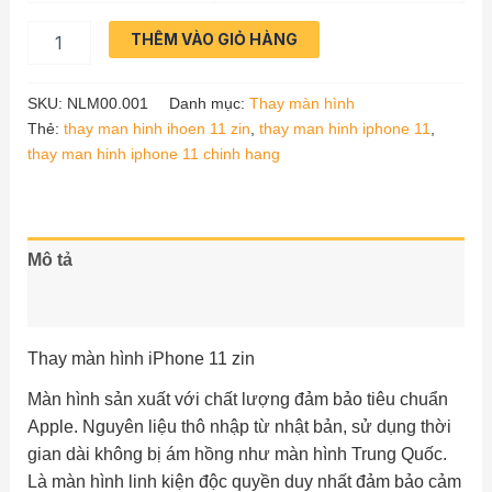
Thay
THÊM VÀO GIỎ HÀNG
Màn
hình
iPhone
SKU:
NLM00.001
Danh mục:
Thay màn hình
11
Thẻ:
thay man hinh ihoen 11 zin
,
thay man hinh iphone 11
,
ZIN
thay man hinh iphone 11 chinh hang
số
lượng
Mô tả
Đánh giá (0)
Thay màn hình iPhone 11 zin
Màn hình sản xuất với chất lượng đảm bảo tiêu chuẩn
Apple. Nguyên liệu thô nhập từ nhật bản, sử dụng thời
gian dài không bị ám hồng như màn hình Trung Quốc.
Là màn hình linh kiện độc quyền duy nhất đảm bảo cảm