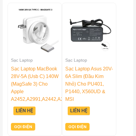
Sạc Laptop
Sạc Laptop
Sạc Laptop MacBook
Sạc Laptop Asus 20V-
28V-5A (Usb C) 140W
6A Slim (Đầu Kim
(MagSafe 3) Cho
Nhỏ) Cho PU401,
Apple
P1440, X560UD &
A2452,A2991,A2442,A2485,A2681
MSI
LIÊN HỆ
LIÊN HỆ
GỌI ĐIỆN
GỌI ĐIỆN