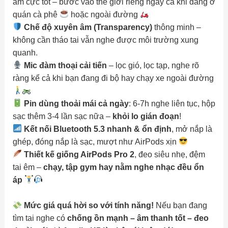
âm cực tốt – bước vào thế giới riêng ngay cả khi đang ở
quán cà phê
hoặc ngoài đường
Chế độ xuyên âm (Transparency)
thông minh –
không cần tháo tai vẫn nghe được môi trường xung
quanh.
Mic đàm thoại cải tiến
– lọc gió, lọc tạp, nghe rõ
ràng kể cả khi bạn đang đi bộ hay chạy xe ngoài đường
Pin dùng thoải mái cả ngày
: 6-7h nghe liên tục, hộp
sạc thêm 3-4 lần sạc nữa –
khỏi lo gián đoạn
!
Kết nối Bluetooth 5.3 nhanh & ổn định
, mở nắp là
ghép, đóng nắp là sạc, mượt như AirPods xịn
Thiết kế giống AirPods Pro 2
, đeo siêu nhẹ, đệm
tai êm –
chạy, tập gym hay nằm nghe nhạc đều ổn
áp
Mức giá quá hời so với tính năng!
Nếu bạn đang
tìm tai nghe có
chống ồn mạnh – âm thanh tốt – đeo