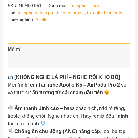
k5
SKU:
NLM00.051
Danh mục:
Tai nghe – Loa
-
Thẻ:
tai nghe airpds pro
,
tai nghe apolo
,
tai nghe bluetooth
airpods
Thương hiệu:
Apollo
pro2
số
lượng
Mô tả
Đánh giá (0)
[KHÔNG NGHE LÀ PHÍ – NGHE RỒI KHÓ BỎ]
Mới “rinh” em
Tai nghe Apollo K5 – AirPods Pro 2
về
và thực sự
ấn tượng từ cái chạm đầu tiên
Âm thanh đỉnh cao
– bass chắc nịch, mid rõ ràng,
treble không chói. Nghe nhạc chill hay remix đều
“dính
tai”
cực mạnh
Chống ồn chủ động (ANC) nâng cấp
, loại bỏ tạp