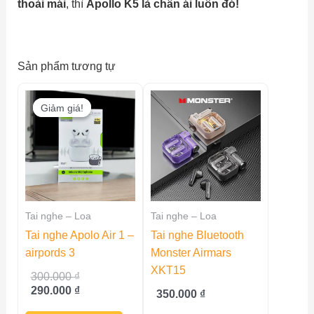
thoải mái
, thì
Apollo K5 là chân ái luôn đó!
Sản phẩm tương tự
Giảm giá!
Giảm giá!
Tai nghe – Loa
Tai nghe – Loa
Tai nghe Apolo Air 1 –
Tai nghe Bluetooth
airpords 3
Monster Airmars
XKT15
Giá
300.000
₫
gốc
Giá
290.000
₫
350.000
₫
là:
hiện