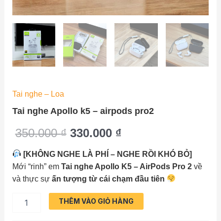
Tai nghe – Loa
Tai nghe Apollo k5 – airpods pro2
Giá
Giá
350.000
₫
330.000
₫
gốc
hiện
[KHÔNG NGHE LÀ PHÍ – NGHE RỒI KHÓ BỎ]
Mới “rinh” em
Tai nghe Apollo K5 – AirPods Pro 2
về
là:
tại
và thực sự
ấn tượng từ cái chạm đầu tiên
350.000 ₫.
là:
Tai
THÊM VÀO GIỎ HÀNG
330.000 ₫.
nghe
Apollo