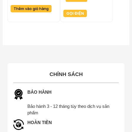
trang
trang
Thêm vào giỏ hàng
sản
sản
GỌI ĐIỆN
phẩm
phẩm
CHÍNH SÁCH
BẢO HÀNH
Bảo hành 3 - 12 tháng tùy theo dịch vụ sản
phẩm
HOÀN TIỀN