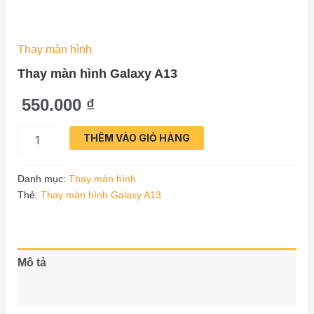
Thay màn hình
Thay màn hình Galaxy A13
550.000
₫
Thay
THÊM VÀO GIỎ HÀNG
màn
hình
Galaxy
Danh mục:
Thay màn hình
A13
Thẻ:
Thay màn hình Galaxy A13
số
lượng
Mô tả
Đánh giá (0)